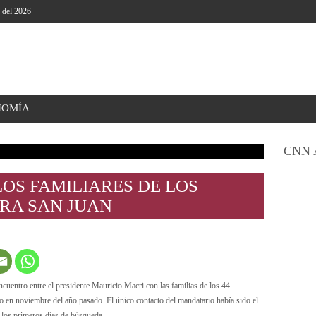
o del 2026
NOMÍA
CNN 
LOS FAMILIARES DE LOS
ARA SAN JUAN
encuentro entre el presidente Mauricio Macri con las familias de los 44
 en noviembre del año pasado. El único contacto del mandatario había sido el
 los primeros días de búsqueda.