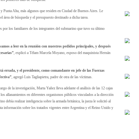
 y Punta Alta, más algunos que residen en Ciudad de Buenos Aires. Le
 el área de búsqueda y el presupuesto destinado a dicha tarea.
s por los familiares de los integrantes del submarino que tuvo su último
vamos a leer en la reunión con nuestros pedidos principales, y después
cesarias”
, explicó a Télam Marcela Moyano, esposo del maquinista Hernán
stá errada, y el presidente, como comandante en jefe de las Fuerzas
ectiva”
, agregó Luis Tagliapietra, padre de otra de las víctimas.
argo de la investigación, Marta Yañez lleva adelante el análisis de las 12 cajas
los allanamientos en diferentes organismos públicos vinculados a la dirección
debía realizar inteligencia sobre la armada británica, la jueza le solicitó al
ata información sobre los tratados vigentes entre Argentina y el Reino Unido y