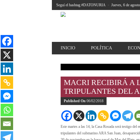
Seguí el hashtag #DATONURIA
»
Jueves, 6 de agost
INICIO
POLÍTICA
ECO
MACRI RECIBIRÁ A 
TRIPULANTES DEL 
Published On
06/02/2018
Este martes a las 14, la Casa Rosada será testigo del 
tripulantes del submarino ARA San Juan, desaparecido
20 de noviembre en la base naval de Mar del Plata, en