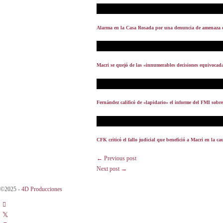
Alarma en la Casa Rosada por una denuncia de amenaza
Macri se quejó de las «innumerables decisiones equivocad
Fernández calificó de «lapidario» el informe del FMI sobre
CFK criticó el fallo judicial que benefició a Macri en la ca
← Previous post
Next post →
©2025 -
4D Producciones