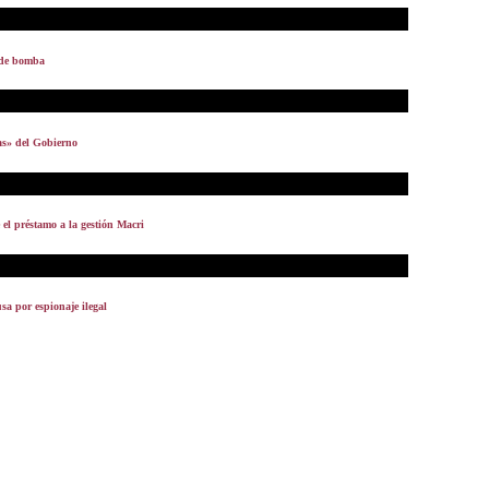
 de bomba
as» del Gobierno
 el préstamo a la gestión Macri
usa por espionaje ilegal