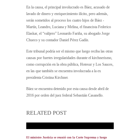
En la causa, el principal involucrado es Báez, acusado de
lavado de dinero y enriquecimiento ilícito, pero además,
serán sometidos al proceso los cuatro hijos de Báez -
Martín, Leandro, Luciana y Melina, el financista Federico
Elaskar, el “valijero” Leonardo Fariña, su abogado Jorge
Chueco y su contador Daniel Pérez Gadín.
Este tribunal podría ser el mismo que luego reciba las otras
causas por fuertes irregularidades durante el kirchnerismo,
como corrupción en la obra pública, Hotesur y Los Sauces,
en las que también se encuentra involucrada a la ex
presidenta Cristina Kirchner.
Báez se encuentra detenido por esta causa desde abril de
2016 por orden del juez federal Sebastián Casanello.
RELATED POST
El ministro Justicia se reunió con la Corte Suprema y luego