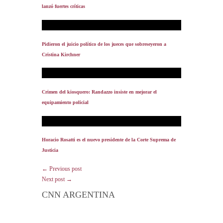
lanzó fuertes críticas
Pidieron el juicio político de los jueces que sobreseyeron a
Cristina Kirchner
Crimen del kiosquero: Randazzo insiste en mejorar el
equipamiento policial
Horacio Rosatti es el nuevo presidente de la Corte Suprema de
Justicia
← Previous post
Next post →
CNN ARGENTINA