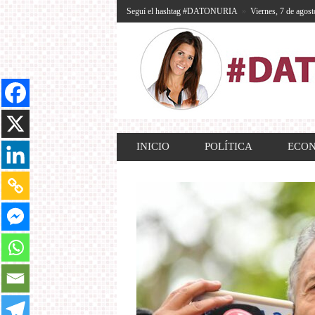
Seguí el hashtag #DATONURIA
»
Viernes, 7 de agost
INICIO
POLÍTICA
ECO