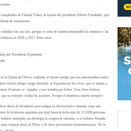
conomía».
e cumpleaños de Fabiola Yáñez, la esposa del presidente Alberto Fernández, que
andemia de coronavirus.
realidad son casi dos, porque se unen de manera inseparable las mentiras y las
Gobierno en 2020 y 2021. Entre otras:
rimas por Aerolíneas Argentinas.
dar.
o en la Quinta de Olivos, realizado al mismo tiempo que nos amonestaba a todos
ue hace mucho tiempo vengo diciendo, la Argentina de los vivos, que se zarpan y
entras él mismo se ´zarpaba´ y nos tomaba por bobos. Esas fotos festivas
 que se extiende a todas las acciones. Porque el mentiroso miente siempre».
cir ahora al oficialismo para mitigar su desconcierto e intentar crear una
stes de la historia argentina que dejó hasta la fecha más de 115.000 personas
se hubiese manejado sin ideología la compra de vacunas, si se hubiese firmado
 para comprar dosis de Pfizer y de otros proveedores norteamericanos. No lo
o», añadió.