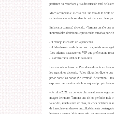
prefieren no recordar» y «la destrucción total de la e
Macri acompañó el escrito con una foto de la fiesta d
se llevó a cabo en la residencia de Olivos en plena p
En la carta comenzó diciendo: «Termina un año que en 
innumerables decisiones equivocadas tomadas por el 
-El manejo insensato de la pandemia.
-El falso heroísmo de la vacuna rusa, traída entre lág
-Los infames vacunatorios VIP que prefieren no recor
-La destrucción total de la economía.
Las simbólicas fotos del Presidente durante un festej
los argentinos diciendo: ´A los idiotas les digo lo q
pasan sobre los bobos ¡Se terminó! ¡Se terminó!’, mi
expresan una mentira más honda que el propio festejo,
«Termina 2021, un período plurianual, como le gusta de
imagen de futuro. Termina uno de los períodos más tri
fallecidas, muchísimas de ellas, muertes evitables si 
de inmediato un decreto inexplicablemente postergado
hicieron a tiempo. Más grave aún, no quisieron hacerl