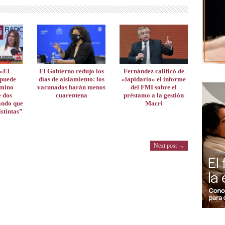
«El
El Gobierno redujo los
Fernández calificó de
 puede
días de aislamiento: los
«lapidario» el informe
amino
vacunados harán menos
del FMI sobre el
e dos
cuarentena
préstamo a la gestión
ando que
Macri
istintas”
Next post →