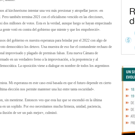
 al kirchnerismo intentar una vez más presionar y atropellar jueces -en
. Pero también termina 2021 con el oficialismo vencido en las elecciones,
casi dos millones de votos. Esta es la verdad, aunque luego se hayan empecinado
 La gente votó en contra del gobierno que miente y que los empobreció».
usos del gobierno es nuestra esperanza para brindar por el 2022 con algo de
 voto democrático los detuvo. Una muestra de eso fue el contundente rechazo de
onal improvisado y plagado de premisas falsas. Esta nueva Cámara de
ormado en un verdadero freno a la improvisación, a la prepotencia y al
democrática. La oposición viene a dialogar en nombre de todos los argentinos
sta. Mi esperanza en este caso está basada en que el futuro depende en cierto
tima elección nos permite mantener una luz entre tanta oscuridad».
n, sin mentirme. Entonces veo que esta luz que se encendió en la última
da en un soplido. Por eso necesitamos mucha firmeza, unidad, paciencia,
sa ilusión de ser un país mejor», culminó.