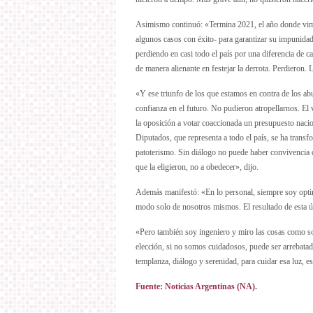
Asimismo continuó: «Termina 2021, el año donde vimos
algunos casos con éxito- para garantizar su impunidad
perdiendo en casi todo el país por una diferencia de 
de manera alienante en festejar la derrota. Perdieron.
«Y ese triunfo de los que estamos en contra de los ab
confianza en el futuro. No pudieron atropellarnos. El
la oposición a votar coaccionada un presupuesto naci
Diputados, que representa a todo el país, se ha transf
patoterismo. Sin diálogo no puede haber convivencia 
que la eligieron, no a obedecer», dijo.
Además manifestó: «En lo personal, siempre soy optimi
modo solo de nosotros mismos. El resultado de esta úl
«Pero también soy ingeniero y miro las cosas como so
elección, si no somos cuidadosos, puede ser arrebata
templanza, diálogo y serenidad, para cuidar esa luz, e
Fuente: Noticias Argentinas (NA)
.