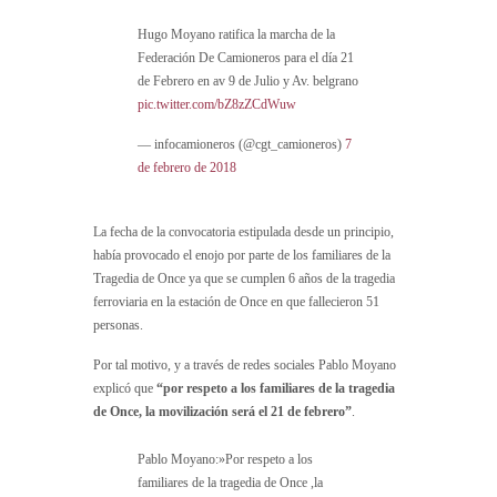
Hugo Moyano ratifica la marcha de la
Federación De Camioneros para el día 21
de Febrero en av 9 de Julio y Av. belgrano
pic.twitter.com/bZ8zZCdWuw
— infocamioneros (@cgt_camioneros)
7
de febrero de 2018
La fecha de la convocatoria estipulada desde un principio,
había provocado el enojo por parte de los familiares de la
Tragedia de Once ya que se cumplen 6 años de la tragedia
ferroviaria en la estación de Once en que fallecieron 51
personas.
Por tal motivo, y a través de redes sociales Pablo Moyano
explicó que
“por respeto a los familiares de la tragedia
de Once, la movilización será el 21 de febrero”
.
Pablo Moyano:»Por respeto a los
familiares de la tragedia de Once ,la