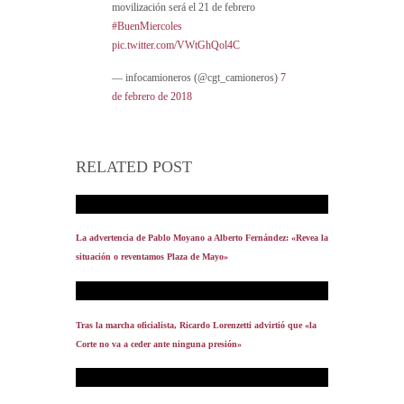
movilización será el 21 de febrero
#BuenMiercoles
pic.twitter.com/VWtGhQol4C
— infocamioneros (@cgt_camioneros)
7
de febrero de 2018
RELATED POST
La advertencia de Pablo Moyano a Alberto Fernández: «Revea la
situación o reventamos Plaza de Mayo»
Tras la marcha oficialista, Ricardo Lorenzetti advirtió que «la
Corte no va a ceder ante ninguna presión»