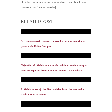
el Gobierno, nunca se mencionó algún plan oficial para
preservar las fuentes de trabajo.
RELATED POST
Argentina concretó avances comerciales con dos importantes
países de la Unión Europea
Najamkis: «El Gobierno no puede definir su camino porque
tiene dos espacios tironeando que quieren cosas distintas”
El Gobierno redujo los días de aislamiento: los vacunados
harán menos cuarentena