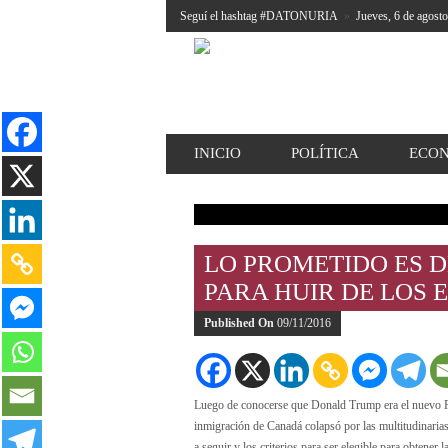
Seguí el hashtag #DATONURIA
»
Jueves, 6 de agost
INICIO
POLÍTICA
ECO
LO PROMETIDO ES 
PARA HUIR DE LOS 
Published On
09/11/2016
Luego de conocerse que Donald Trump era el nuevo Pre
inmigración de Canadá colapsó por las multitudinaria
a seguir y los criterios para ser elegible para obtener 