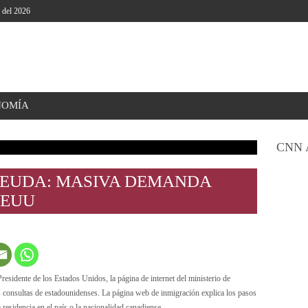
o del 2026
NOMÍA
CNN 
DEUDA: MASIVA DEMANDA
EEUU
sidente de los Estados Unidos, la página de internet del ministerio de
s consultas de estadounidenses. La página web de inmigración explica los pasos
la residencia en el país o la nacionalidad canadiense.