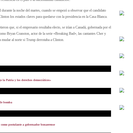
il durante la noche del martes, cuando se empezó a observar que el candidato
linton los estados claves para quedarse con la presidencia en la Casa Blanca.
ron que, si el empresario resultaba electo, se irían a Canadá, gobernada por el
como Bryan Cranston, actor de la serie «Breaking Bad», las cantantes Cher y
 a mudar al norte si Trump derrotaba a Clinton.
o la Patria y los derechos democráticos»
 de bomba
a como postulante a gobernador bonaerense