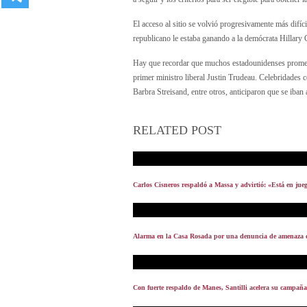
El acceso al sitio se volvió progresivamente más difíc
republicano le estaba ganando a la demócrata Hillary C
Hay que recordar que muchos estadounidenses prometie
primer ministro liberal Justin Trudeau. Celebridades 
Barbra Streisand, entre otros, anticiparon que se iban
RELATED POST
Carlos Cisneros respaldó a Massa y advirtió: «Está en jueg
Alarma en la Casa Rosada por una denuncia de amenaza
Con fuerte respaldo de Manes, Santilli acelera su campañ