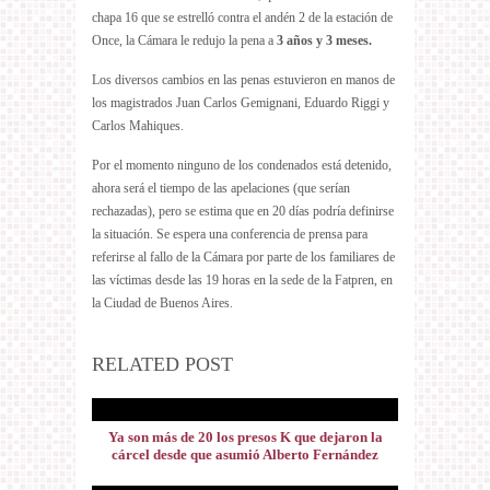
chapa 16 que se estrelló contra el andén 2 de la estación de
Once, la Cámara le redujo la pena a
3 años y 3 meses.
Los diversos cambios en las penas estuvieron en manos de
los magistrados Juan Carlos Gemignani, Eduardo Riggi y
Carlos Mahiques.
Por el momento ninguno de los condenados está detenido,
ahora será el tiempo de las apelaciones (que serían
rechazadas), pero se estima que en 20 días podría definirse
la situación. Se espera una conferencia de prensa para
referirse al fallo de la Cámara por parte de los familiares de
las víctimas desde las 19 horas en la sede de la Fatpren, en
la Ciudad de Buenos Aires.
RELATED POST
Ya son más de 20 los presos K que dejaron la
cárcel desde que asumió Alberto Fernández