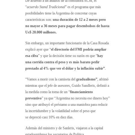
De acuerdo a un análisis de la consultora ACM, el
“
acuerdo Stand Tradicional
” es el programa que más
posibilidades tiene la Argentina de concretar cuyas
características son:
una duración de 12 a 2 meses pero
no mayor a 36 meses para pagar desembolsos de hasta
Us$ 20.000 millones.
Sin embargo, un importante funcionario de la Casa Rosada
explicó ayer que “
el directorio del FMI podría ampliar
esa cifra
” y que la decisión tiene su razón en que “
hay
una corrida contra el peso y es más barato pedir
prestado al 4% que ver el dólar y la inflación subir”
.
“Vamos a morir con la camiseta del
gradualismo”
, afrimó
mientras que el jefe de asesores, Guido Sandleris, definió a
la medida como la toma de un “
financiamiento
preventivo
” ya que “Argentina no necesita ese dinero hoy”
sino que atribuyó el préstamo a una maniobra para reducir
la incertidumbre y la volatilidad sobre el peso que
se depreció casi 10% en diez días.
Además del ministro y de Sanleris, viajaron a la capital
estadounidense los secretarios de Política