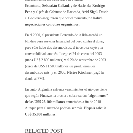
Económica,
Sebastián Galiani
, y de Hacienda,
Rodrigo
Pena y
el jefe de Gabinete de Hacienda,
Ariel Sigal.
Desde
el Gobierno aseguraron que por el momento,
no habrá
negociaciones con otros organismos.
En el 2000, el presidente Fernando de la Rúa acordó un
blindaje para sostener la paridad del peso contra el dólar,
pero sólo hubo dos desembolsos, el tercero se cayó y la
convertibilidad también. Luego el 24 de enero del 2003
(unos US$ 2.800 millones) y el 20 de septiembre de 2003
(cerca de US$ 11.500 millones) se produjeron dos
desembolsos más y en 2005,
Néstor Kirchner
, pagó la
deuda al FMI.
En tanto, Argentina enfrenta vencimientos el año que viene
que según Finanzas la brecha a cubrir serían
“algo menos”
de los US$ 26.100 millones
anunciados a fin de 2018.
Aunque para el mercado podrían ser más.
Elypsis calcula
US$ 35.000 millones.
RELATED POST