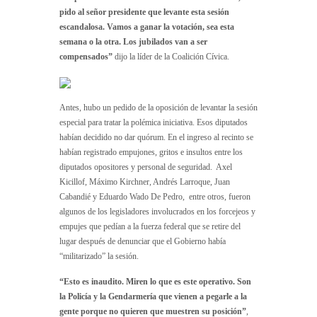
pido al señor presidente que levante esta sesión
escandalosa. Vamos a ganar la votación, sea esta
semana o la otra. Los jubilados van a ser
compensados”
dijo la líder de la Coalición Cívica.
Antes, hubo un pedido de la oposición de levantar la sesión
especial para tratar la polémica iniciativa. Esos diputados
habían decidido no dar quórum. En el ingreso al recinto se
habían registrado empujones, gritos e insultos entre los
diputados opositores y personal de seguridad. Axel
Kicillof, Máximo Kirchner, Andrés Larroque, Juan
Cabandié y Eduardo Wado De Pedro, entre otros, fueron
algunos de los legisladores involucrados en los forcejeos y
empujes que pedían a la fuerza federal que se retire del
lugar después de denunciar que el Gobierno había
“militarizado” la sesión.
“Esto es inaudito. Miren lo que es este operativo. Son
la Policía y la Gendarmería que vienen a pegarle a la
gente porque no quieren que muestren su posición”
,