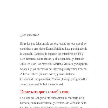
¿Los ausentes?
Entre los que faltaron a la sesión, resultó curioso que el ex
candidato a presidente Daniel Scioli no haya participado de
la votación. Tampoco lo hicieron los miembros del FPV
Luis Basterra, Laura Russo, y el suspendido -y detenido-
Julio De Vido, los massistas Mariana Morales y Alejandro
Snopek, y los miembros del interbloque Argentina Federal
Alberto Roberti (Buenos Aires) y José Orellana
(Tucumán). Tampoco Rosa Muñoz (Trabajo y Dignidad) y
Jorge Taboada (Chubut somos todos).
Destrozos que costarán caro
La Plaza del Congreso fue nuevamente el escenario de la
barbarie, entre manifestantes y efectivos de la Policía de la
Ciudad. Mientras se debatía la reforma en el recinto, el