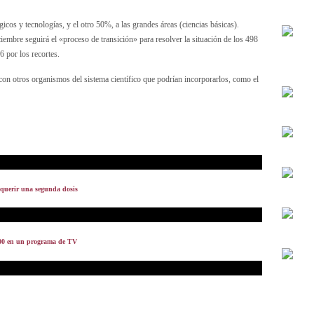
cos y tecnologías, y el otro 50%, a las grandes áreas (ciencias básicas).
iembre seguirá el «proceso de transición» para resolver la situación de los 498
 por los recortes.
 con otros organismos del sistema científico que podrían incorporarlos, como el
equerir una segunda dosis
000 en un programa de TV