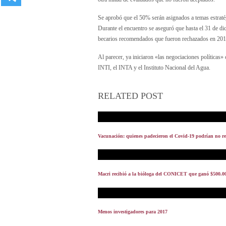
Se aprobó que el 50% serán asignados a temas estratégi
Durante el encuentro se aseguró que hasta el 31 de dic
becarios recomendados que fueron rechazados en 2016
Al parecer, ya iniciaron «las negociaciones políticas»
INTI, el INTA y el Instituto Nacional del Agua.
RELATED POST
Vacunación: quienes padecieron el Covid-19 podrían no r
Macri recibió a la bióloga del CONICET que ganó $500.
Menos investigadores para 2017