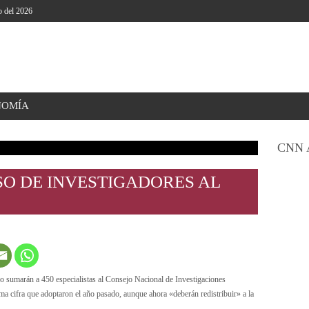
o del 2026
NOMÍA
CNN 
SO DE INVESTIGADORES AL
lo sumarán a 450 especialistas al Consejo Nacional de Investigaciones
a cifra que adoptaron el año pasado, aunque ahora «deberán redistribuir» a la