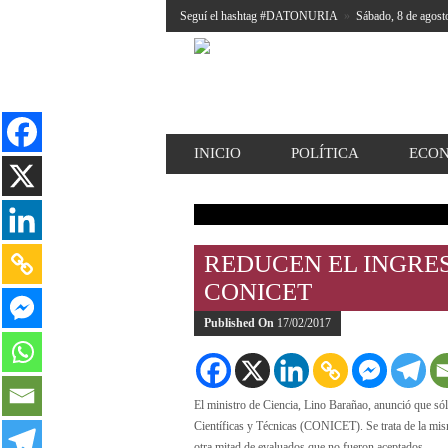
Seguí el hashtag #DATONURIA
»
Sábado, 8 de agost
INICIO
POLÍTICA
ECO
REDUCEN EL INGRE
CONICET
Published On
17/02/2017
El ministro de Ciencia, Lino Barañao, anunció que só
Científicas y Técnicas (CONICET). Se trata de la mism
otra mitad de evaluados que no fueron aceptados.