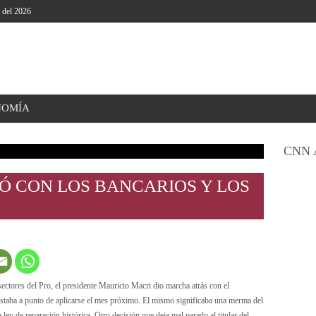
o del 2026
NOMÍA
CNN 
Ó CON LOS BANCARIOS Y LOS
 sectores del Pro, el presidente Mauricio Macri dio marcha atrás con el
estaba a punto de aplicarse el mes próximo. El mismo significaba una merma del
ley de reparación histórica. Otro decisión que deja mal parado al titular del