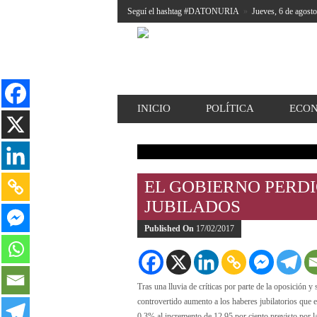
Seguí el hashtag #DATONURIA
»
Jueves, 6 de agost
INICIO
POLÍTICA
ECO
EL GOBIERNO PERDI
JUBILADOS
Published On
17/02/2017
Tras una lluvia de críticas por parte de la oposición y
controvertido aumento a los haberes jubilatorios que 
0,3% al incremento de 12,95 por ciento previsto por la 