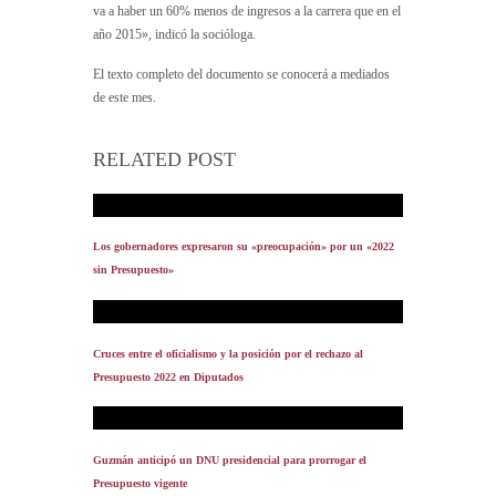
va a haber un 60% menos de ingresos a la carrera que en el
año 2015», indicó la socióloga.
El texto completo del documento se conocerá a mediados
de este mes.
RELATED POST
Los gobernadores expresaron su «preocupación» por un «2022
sin Presupuesto»
Cruces entre el oficialismo y la posición por el rechazo al
Presupuesto 2022 en Diputados
Guzmán anticipó un DNU presidencial para prorrogar el
Presupuesto vigente