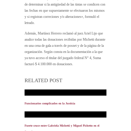
de determinar si la antigüedad de las tintas se condicen con
las fechas en que supuestamente se efectuaron los mismos
y si registran correciones y/o alteraciones», formuló el
letrado.
Además, Martínez Herrero reclamó al juez Ariel Lijo que
analice todas las donaciones recibidas por Michetti durante
en una cena de gala a través de posnet y de la página de la
organización. Según consta en la documentación a la que
ya tuvo acceso el titular del juzgado federal N° 4, Suma
facturó $ 4.100.000 en donaciones.
RELATED POST
Funcionarios complicados en la Justicia
Fuerte cruce entre Gabriela Michetti y Miguel Pichetto en el