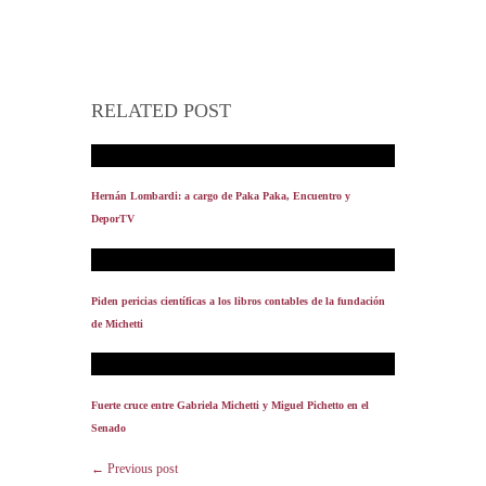
RELATED POST
Hernán Lombardi: a cargo de Paka Paka, Encuentro y
DeporTV
Piden pericias científicas a los libros contables de la fundación
de Michetti
Fuerte cruce entre Gabriela Michetti y Miguel Pichetto en el
Senado
← Previous post