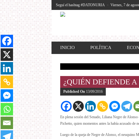
Seguí el hashtag #DATONURIA
»
Viernes, 7 de agost
INICIO
POLÍTICA
ECO
¿QUIÉN DEFIENDE A
Published On
13/09/2016
En plena sesión del Senado, Liliana Negre de Alonso 
Pichetto, quien momentos antes la había acusado de no
Luego de la queja de Negre de Alonso, el neuquino Ma