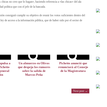
 chicas no creo que lo hagan», haciendo referencia a «las chicas» del ala
ad política que con el jefe de la bancada.
sión consiguió cumplir su objetivo de reunir los votos suficientes dentro del
ley de acceso a la información pública, que de haber sido por el sector de
pulsa a
Un almuerzo en Olivos
Pichetto anunció que
ichetto
que despeja los rumores
renunciará al Consejo
general
sobre la salida de
de la Magistratura
ión
Marcos Peña
Next post →