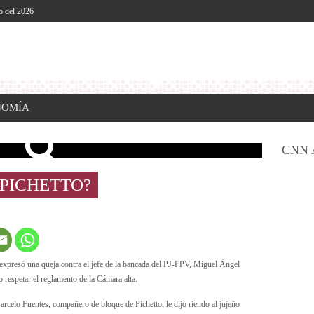
o del 2026
NOMÍA
CNN 
 PICHETTO?
expresó una queja contra el jefe de la bancada del PJ-FPV, Miguel Ángel
 respetar el reglamento de la Cámara alta.
rcelo Fuentes, compañero de bloque de Pichetto, le dijo riendo al jujeño