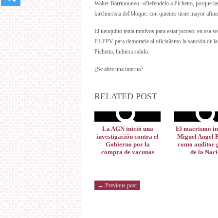
Walter Barrionuevo: «Defendelo a Pichetto, porque las
kirchnerista del bloque, con quienes tiene mayor afinid
El neuquino tenía motivos para estar jocoso: en esa se
PJ-FPV para demorarle al oficialismo la sanción de la 
Pichetto, hubiera salido.
¿Se abre una interna?
RELATED POST
La AGN inició una
El macrismo im
investigación contra el
Miguel Angel P
Gobierno por la
como auditor 
compra de vacunas
de la Nac
← Previous post