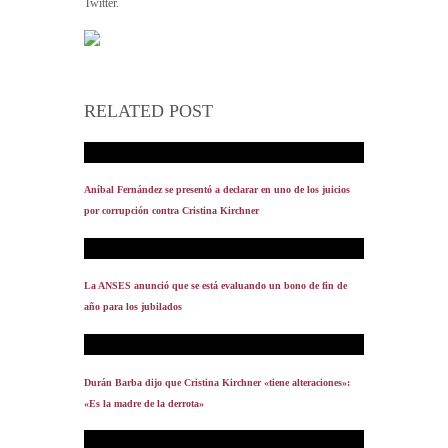
Twitter.
RELATED POST
Aníbal Fernández se presentó a declarar en uno de los juicios
por corrupción contra Cristina Kirchner
La ANSES anunció que se está evaluando un bono de fin de
año para los jubilados
Durán Barba dijo que Cristina Kirchner «tiene alteraciones»:
«Es la madre de la derrota»