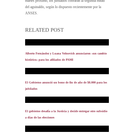
martes próximo, los jubilados cobrarán la segunda mitad
del aguinaldo, según lo dispuesto recientemente por la
ANSES.
RELATED POST
Alberto Fernández y Luana Volnovich anunciaron «un cambio
histórico» para los afiliados de PAMI
El Gobierno anunció un bono de fin de año de $8.000 para los
jubilados
El gobierno desafía a la Justicia y decide entregar otro subsidio
a días de las elecciones