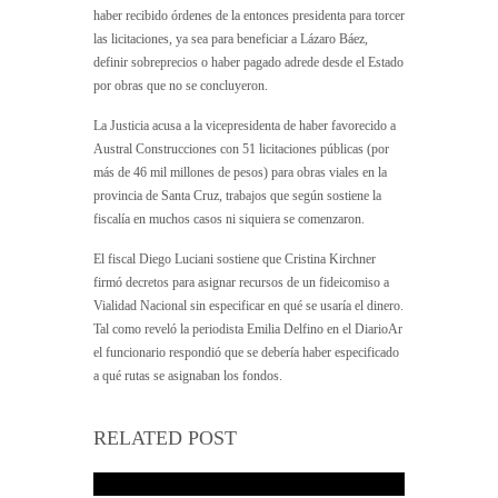
haber recibido órdenes de la entonces presidenta para torcer
las licitaciones, ya sea para beneficiar a Lázaro Báez,
definir sobreprecios o haber pagado adrede desde el Estado
por obras que no se concluyeron.
La Justicia acusa a la vicepresidenta de haber favorecido a
Austral Construcciones con 51 licitaciones públicas (por
más de 46 mil millones de pesos) para obras viales en la
provincia de Santa Cruz, trabajos que según sostiene la
fiscalía en muchos casos ni siquiera se comenzaron.
El fiscal Diego Luciani sostiene que Cristina Kirchner
firmó decretos para asignar recursos de un fideicomiso a
Vialidad Nacional sin especificar en qué se usaría el dinero.
Tal como reveló la periodista Emilia Delfino en el DiarioAr
el funcionario respondió que se debería haber especificado
a qué rutas se asignaban los fondos.
RELATED POST