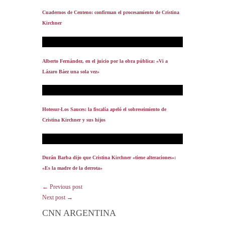
Cuadernos de Centeno: confirman el procesamiento de Cristina
Kirchner
Alberto Fernández, en el juicio por la obra pública: «Vi a
Lázaro Báez una sola vez»
Hotesur-Los Sauces: la fiscalía apeló el sobreseimiento de
Cristina Kirchner y sus hijos
Durán Barba dijo que Cristina Kirchner «tiene alteraciones»:
«Es la madre de la derrota»
← Previous post
Next post →
CNN ARGENTINA