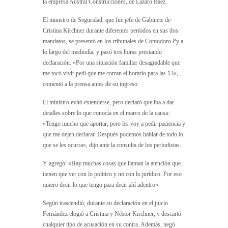
la empresa Austral Construcciones, de Lázaro Báez.
El ministro de Seguridad, que fue jefe de Gabinete de
Cristina Kirchner durante diferentes períodos en sus dos
mandatos, se presentó en los tribunales de Comodoro Py a
lo largo del mediodía, y pasó tres horas prestando
declaración. «Por una situación familiar desagradable que
me tocó vivir pedí que me corran el horario para las 13»,
comentó a la prensa antes de su ingreso.
El ministro evitó extenderse, pero declaró que iba a dar
detalles sobre lo que conocía en el marco de la causa:
«Tengo mucho que aportar, pero les voy a pedir paciencia y
que me dejen declarar. Después podemos hablar de todo lo
que se les ocurra», dijo ante la consulta de los periodistas.
Y agregó: «Hay muchas cosas que llaman la atención que
tienen que ver con lo político y no con lo jurídico. Por eso
quiero decir lo que tengo para decir ahí adentro».
Según trascendió, durante su declaración en el juicio
Fernández elogió a Cristina y Néstor Kirchner, y descartó
cualquier tipo de acusación en su contra. Además, negó