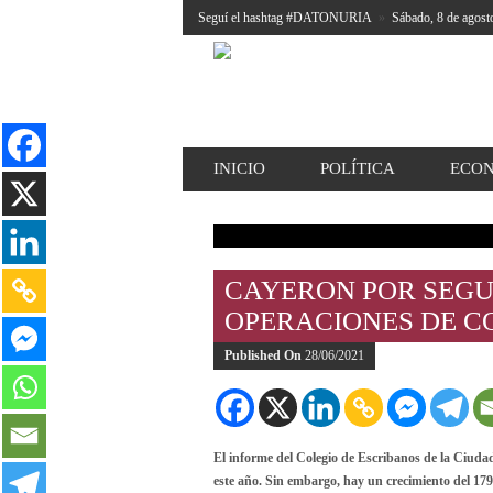
Seguí el hashtag #DATONURIA
»
Sábado, 8 de agost
INICIO
POLÍTICA
ECO
CAYERON POR SEGU
OPERACIONES DE C
Published On
28/06/2021
El informe del Colegio de Escribanos de la Ciudad
este año. Sin embargo, hay un crecimiento del 1