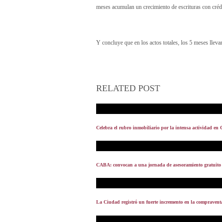
meses acumulan un crecimiento de escrituras con créd
Y concluye que en los actos totales, los 5 meses llev
RELATED POST
Celebra el rubro inmobiliario por la intensa actividad en 
CABA: convocan a una jornada de asesoramiento gratuito s
La Ciudad registró un fuerte incremento en la compravent