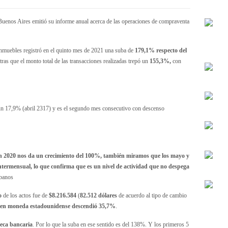
uenos Aires emitió su informe anual acerca de las operaciones de compraventa
 inmuebles registró en el quinto mes de 2021 una suba de
179,1% respecto del
tras que el monto total de las transacciones realizadas trepó un
155,3%,
con
 un 17,9% (abril 2317) y es el segundo mes consecutivo con descenso
con 2020 nos da un crecimiento del 100%, también miramos que los mayo y
 intermensual, lo que confirma que es un nivel de actividad que no despega
ibanos
o
de los actos fue de
$8.216.584
(
82.512 dólares
de acuerdo al tipo de cambio
en moneda estadounidense descendió 35,7%
.
eca bancaria
. Por lo que la suba en ese sentido es del 138%. Y los primeros 5