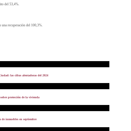
ito del 53,4%.
an una recuperación del 100,3%.
Ciudad: las cifras alentadoras del 2024
obre protección de la vivienda
a de inmuebles en septiembre