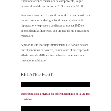
6.000 operaciones mensuales de compraventa, lo que
llevaría el total de escrituras de 2024 a cerca de 53.000.
También señaló que el segundo semestre del año mostró un
impulso en la actividad, gracias al incentivo del crédito
hipotecario, y expresó su confianza en que en 2025 se
consolidarán las hipotecas, con un piso de mil operaciones
mensuales.
A pesar de una leve baja intermensual, De Bártolo destacó
que el panorama es positivo, comparando el desempeño de
2024 con el de 2018, un año de fuerte crecimiento en el
mercado inmobiliario.
RELATED POST
Fuerte suba de la actividad del sector inmobiliario en la Ciudad
en octubre