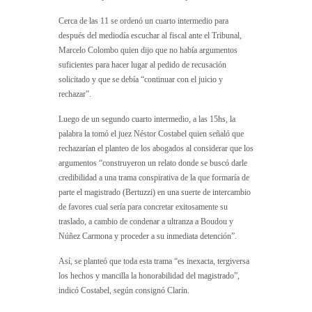
Cerca de las 11 se ordenó un cuarto intermedio para
después del mediodía escuchar al fiscal ante el Tribunal,
Marcelo Colombo quien dijo que no había argumentos
suficientes para hacer lugar al pedido de recusación
solicitado y que se debía “continuar con el juicio y
rechazar”.
Luego de un segundo cuarto intermedio, a las 15hs, la
palabra la tomó el juez Néstor Costabel quien señaló que
rechazarían el planteo de los abogados al considerar que los
argumentos “construyeron un relato donde se buscó darle
credibilidad a una trama conspirativa de la que formaría de
parte el magistrado (Bertuzzi) en una suerte de intercambio
de favores cual sería para concretar exitosamente su
traslado, a cambio de condenar a ultranza a Boudou y
Núñez Carmona y proceder a su inmediata detención”.
Así, se planteó que toda esta trama “es inexacta, tergiversa
los hechos y mancilla la honorabilidad del magistrado”,
indicó Costabel, según consignó Clarín.