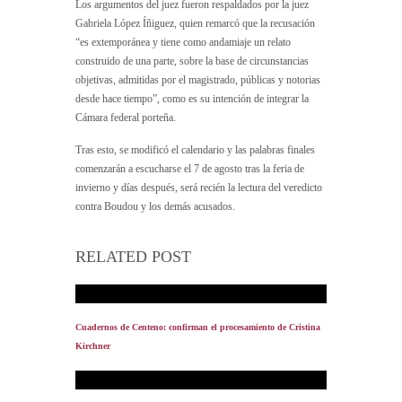
Los argumentos del juez fueron respaldados por la juez
Gabriela López Íñiguez, quien remarcó que la recusación
“es extemporánea y tiene como andamiaje un relato
construido de una parte, sobre la base de circunstancias
objetivas, admitidas por el magistrado, públicas y notorias
desde hace tiempo”, como es su intención de integrar la
Cámara federal porteña.
Tras esto, se modificó el calendario y las palabras finales
comenzarán a escucharse el 7 de agosto tras la feria de
invierno y días después, será recién la lectura del veredicto
contra Boudou y los demás acusados.
RELATED POST
Cuadernos de Centeno: confirman el procesamiento de Cristina
Kirchner