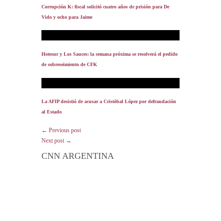
Corrupción K: fiscal solicitó cuatro años de prisión para De
Vido y ocho para Jaime
Hotesur y Los Sauces: la semana próxima se resolverá el pedido
de sobreseimiento de CFK
La AFIP desistió de acusar a Cristóbal López por defraudación
al Estado
← Previous post
Next post →
CNN ARGENTINA