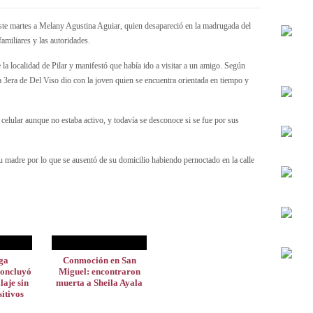
este martes a Melany Agustina Aguiar, quien desapareció en la madrugada del
miliares y las autoridades.
 la localidad de Pilar y manifestó que había ido a visitar a un amigo. Según
ría 3era de Del Viso dio con la joven quien se encuentra orientada en tiempo y
 celular aunque no estaba activo, y todavía se desconoce si se fue por sus
madre por lo que se ausentó de su domicilio habiendo pernoctado en la calle
ga
Conmoción en San
concluyó
Miguel: encontraron
llaje sin
muerta a Sheila Ayala
sitivos