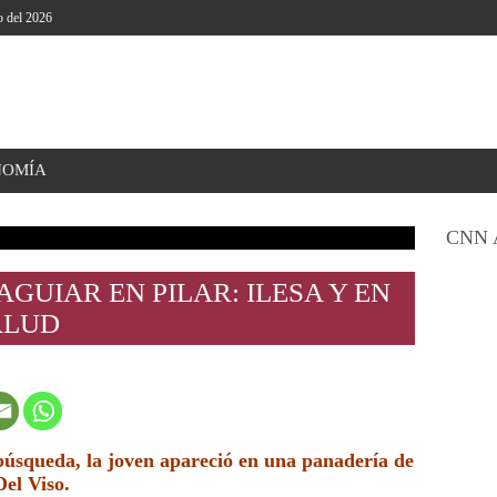
o del 2026
NOMÍA
CNN 
GUIAR EN PILAR: ILESA Y EN
ALUD
búsqueda, la joven apareció en una panadería de
Del Viso.