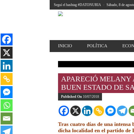
Seguí el hashtag #DATONURIA
»
Sábado, 8 de agost
INICIO
POLÍTICA
ECO
APARECIÓ MELANY A
BUEN ESTADO DE S
Published On
10/07/2018
Tras cuatro días de una intensa 
dicha localidad en el partido de 