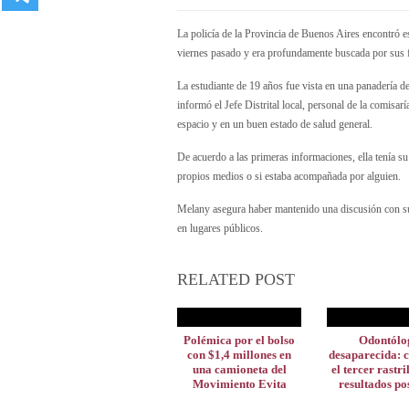
La policía de la Provincia de Buenos Aires encontró 
viernes pasado y era profundamente buscada por sus fa
La estudiante de 19 años fue vista en una panadería de
informó el Jefe Distrital local, personal de la comisa
espacio y en un buen estado de salud general.
De acuerdo a las primeras informaciones, ella tenía su
propios medios o si estaba acompañada por alguien.
Melany asegura haber mantenido una discusión con su 
en lugares públicos.
RELATED POST
Polémica por el bolso
Odontólo
con $1,4 millones en
desaparecida: 
una camioneta del
el tercer rastri
Movimiento Evita
resultados po