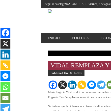
Seguí el hashtag #DATONURIA
»
Viernes, 7 de agost
INICIO
POLÍTICA
ECO
VIDAL REMPLAZA Y 
Published On
08/11/2016
María Eugenia Vidal tendrá por lo menos un cambio en 
Edgardo Censón, quien ya anunció que renunciará a su
Se insinua que la Gobernadora piensa dividir el minis