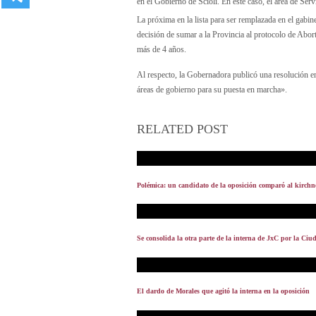
en el Gobierno de Scioli. En este caso, el área de Serv
La próxima en la lista para ser remplazada en el gabin
decisión de sumar a la Provincia al protocolo de Abo
más de 4 años.
Al respecto, la Gobernadora publicó una resolución en 
áreas de gobierno para su puesta en marcha».
RELATED POST
Polémica: un candidato de la oposición comparó al kirchn
Se consolida la otra parte de la interna de JxC por la Ciu
El dardo de Morales que agitó la interna en la oposición