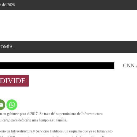
o del 2026
NOMÍA
CNN 
DIVIDE
su gabinete para el 2017. Se trata del superministro de Infraestructura
 cargo para dedicarle más tiempo a su familia.
terio en Infraestructura y Servicios Públicos, un esquema que ya se había visto