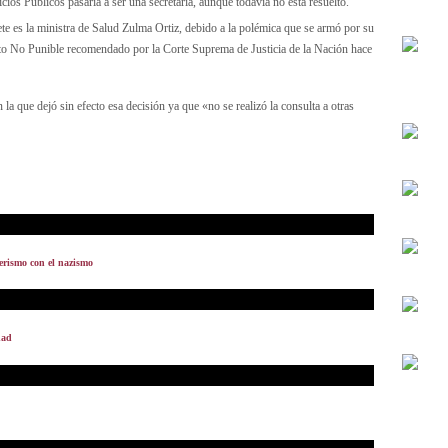
icios Públicos pasaría a ser una secretaría, aunque todavía no está resuelto.
ete es la ministra de Salud Zulma Ortiz, debido a la polémica que se armó por su
rto No Punible recomendado por la Corte Suprema de Justicia de la Nación hace
la que dejó sin efecto esa decisión ya que «no se realizó la consulta a otras
erismo con el nazismo
dad