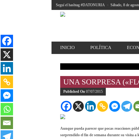
Seguí el hashtag #DATONURIA
»
Sábado, 8 de agost
INICIO
POLÍTICA
ECO
UNA SORPRESA («FL
Published On
07/07/2015
Aunque pueda parecer que pocas reacciones públi
sorprendido el fin de semana durante su visita a l