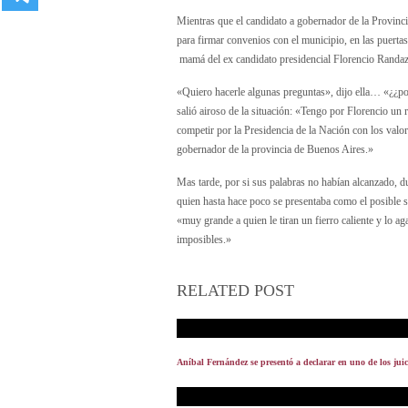
Mientras que el candidato a gobernador de la Provinci
para firmar convenios con el municipio, en las puer
mamá del ex candidato presidencial Florencio Randa
«Quiero hacerle algunas preguntas», dijo ella… «¿¿po
salió airoso de la situación: «Tengo por Florencio un
competir por la Presidencia de la Nación con los valor
gobernador de la provincia de Buenos Aires.»
Mas tarde, por si sus palabras no habían alcanzado, 
quien hasta hace poco se presentaba como el posible s
«muy grande a quien le tiran un fierro caliente y lo a
imposibles.»
RELATED POST
Aníbal Fernández se presentó a declarar en uno de los jui