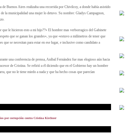
a de Buenos Aires realizaba una recorrida por Chivilcoy, a donde había asistido
tas de la municipalidad una mujer lo detuvo. Su nombre: Gladys Campagnon,
zzo.
r que le hicieron esto a mi hijo??» El hombre mas verborragico del Gabinete
 respeto que se ganan los grandes», ya que «estuvo a milímetros de tener que
es que se necesitan para estar en ese lugar, e inclusive como candidato a
durante una conferencia de prensa, Aníbal Fernández fue mas elogioso aún hacia
ucesor de Cristina. Se refirió a él diciendo que en el Gobierno hay un hombre
garra, que no le tiene miedo a nada y que ha hecho cosas que parecían
cios por corrupción contra Cristina Kirchner