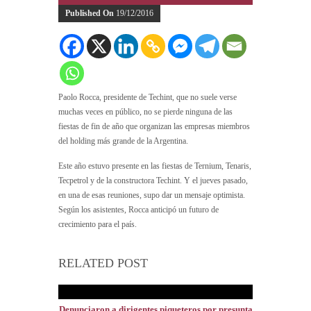
Published On
19/12/2016
Paolo Rocca, presidente de Techint, que no suele verse
muchas veces en público, no se pierde ninguna de las
fiestas de fin de año que organizan las empresas miembros
del holding más grande de la Argentina.
Este año estuvo presente en las fiestas de Ternium, Tenaris,
Tecpetrol y de la constructora Techint. Y el jueves pasado,
en una de esas reuniones, supo dar un mensaje optimista.
Según los asistentes, Rocca anticipó un futuro de
crecimiento para el país.
RELATED POST
Denunciaron a dirigentes piqueteros por presunta