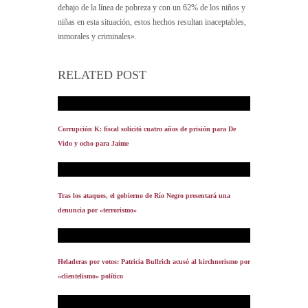
debajo de la línea de pobreza y con un 62% de los niños y
niñas en esta situación, estos hechos resultan inaceptables,
inmorales y criminales».
RELATED POST
Corrupción K: fiscal solicitó cuatro años de prisión para De
Vido y ocho para Jaime
Tras los ataques, el gobierno de Río Negro presentará una
denuncia por «terrorismo»
Heladeras por votos: Patricia Bullrich acusó al kirchnerismo por
«clientelismo» político