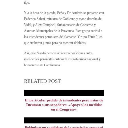
tipo.
Y a la hora de la picada, Peña y De Andreis se juntaron con
Federico Salvai, ministro de Gobierno y mano derecha de
Vidal, y Alex Campbell, Subsecretario de Gobierno y
Asuntos Municipales de la Provincia. Este grupo recibió a
los intendentes peronistas del flamante “Grupo Fénix”, los
que arribaron juntos para no mostrar dobleces.
Así, este “asado peronista” acercó posiciones entre
intendentes peronistas críticos y los gobiernos nacional y
bonaerense de Cambiemos.
RELATED POST
El particular pedido de intendentes peronistas de
Tucumán a sus senadores: «Apoyen las medidas
en el Congreso»
Polémica: un candidato de la oposición comparó