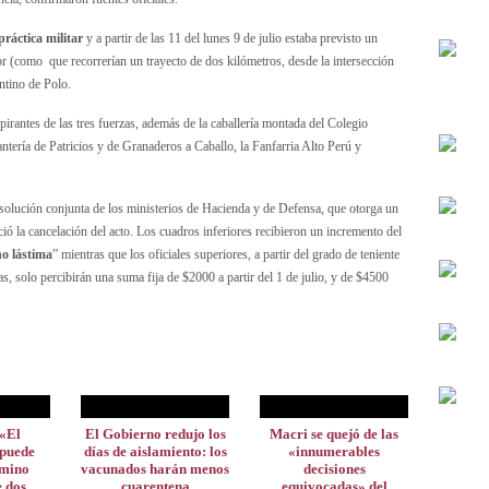
ráctica militar
y a partir de las 11 del lunes 9 de julio estaba previsto un
or (como que recorrerían un trayecto de dos kilómetros, desde la intersección
ntino de Polo.
irantes de las tres fuerzas, además de la caballería montada del Colegio
antería de Patricios y de Granaderos a Caballo, la Fanfarria Alto Perú y
resolución conjunta de los ministerios de Hacienda y de Defensa, que otorga un
ció la cancelación del acto. Los cuadros inferiores recibieron un incremento del
o lástima
” mientras que los oficiales superiores, a partir del grado de teniente
zas, solo percibirán una suma fija de $2000 a partir del 1 de julio, y de $4500
«El
El Gobierno redujo los
Macri se quejó de las
 puede
días de aislamiento: los
«innumerables
amino
vacunados harán menos
decisiones
e dos
cuarentena
equivocadas» del