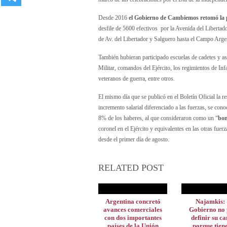
Desde 2016
el Gobierno de Cambiemos retomó la p
desfile de 5600 efectivos por la Avenida del Libertad
de Av. del Libertador y Salguero hasta el Campo Arge
También hubieran participado escuelas de cadetes y asp
Militar, comandos del Ejército, los regimientos de Inf
veteranos de guerra, entre otros.
El mismo día que se publicó en el Boletín Oficial la 
incremento salarial diferenciado a las fuerzas, se cono
8% de los haberes, al que consideraron como un “
bon
coronel en el Ejército y equivalentes en las otras fuer
desde el primer día de agosto.
RELATED POST
Argentina concretó
Najamkis: 
avances comerciales
Gobierno no
con dos importantes
definir su c
países de la Unión
porque tien