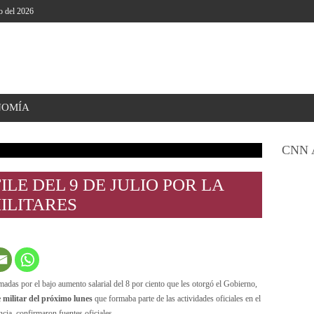
o del 2026
NOMÍA
CNN 
LE DEL 9 DE JULIO POR LA
ILITARES
madas por el bajo aumento salarial del 8 por ciento que les otorgó el Gobierno,
e militar del próximo lunes
que formaba parte de las actividades oficiales en el
cia, confirmaron fuentes oficiales.