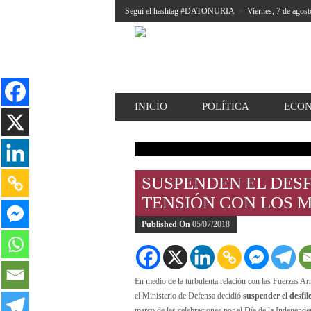
Seguí el hashtag #DATONURIA
»
Viernes, 7 de agost
INICIO
POLÍTICA
ECO
SUSPENDEN EL DESFI
TENSIÓN CON LOS M
Published On
05/07/2018
En medio de la turbulenta relación con las Fuerzas Ar
el Ministerio de Defensa decidió
suspender el desfil
marco de las celebraciones por el Día de la Independen