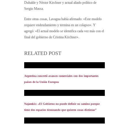
Duhalde y Néstor Kirchner y actual aliado político de
Sergio Massa.
Entre otras cosas, Lavagna había afirmado: «Este modelo
requiere endeudamiento y termina en un colapso». Y
agregó: «El actual modelo se identifica cada vez más con el
final del gobierno de Cristina Kirchner».
RELATED POST
Argentina concretó avances comerciales con dos importantes
países de la Unión Europea
Najamkis: «El Gobierno no puede definir su camino porque
tiene dos espacios tironeando que quieren cosas distintas”