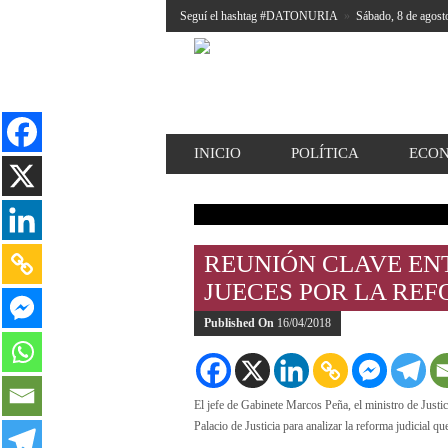
Seguí el hashtag #DATONURIA
»
Sábado, 8 de agost
INICIO
POLÍTICA
ECO
REUNIÓN CLAVE ENT
JUECES POR LA REF
Published On
16/04/2018
El jefe de Gabinete Marcos Peña, el ministro de Just
Palacio de Justicia para analizar la reforma judicial 