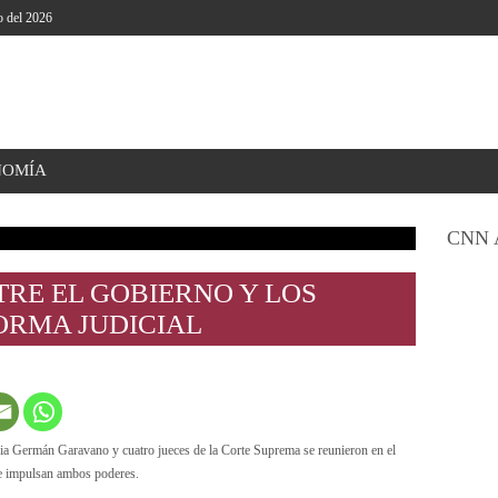
o del 2026
NOMÍA
CNN 
RE EL GOBIERNO Y LOS
ORMA JUDICIAL
icia Germán Garavano y cuatro jueces de la Corte Suprema se reunieron en el
que impulsan ambos poderes.