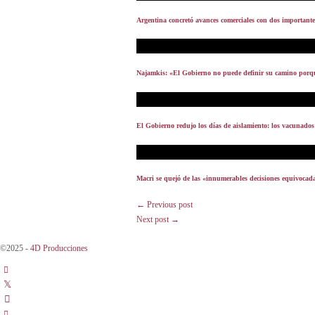
Argentina concretó avances comerciales con dos important
Najamkis: «El Gobierno no puede definir su camino porque
El Gobierno redujo los días de aislamiento: los vacunado
Macri se quejó de las «innumerables decisiones equivocad
← Previous post
Next post →
©2025 -
4D Producciones