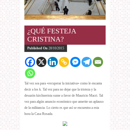
¿QUÉ FESTEJA
CRISTINA?
Published On
28/10/2015
Tal vez sea para «recuperar la iniciativa» como le encanta
decir a los k. Tal vez para no dejar que la tristeza y la
desazón kirchnerista sume a favor de Mauricio Macri. Tal
vez para algún anuncio económico que amerite un aplauso
de la militancia. Lo cierto es que así se encuentra a esta
hora la Casa Rosada.