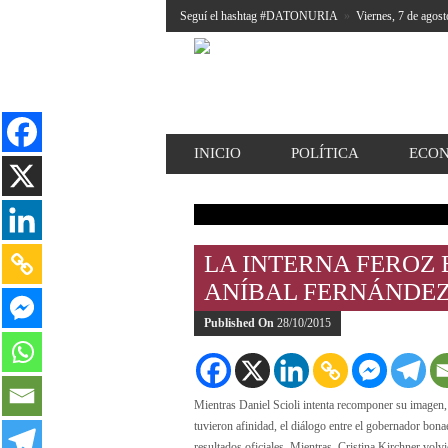
Seguí el hashtag #DATONURIA
»
Viernes, 7 de agost
INICIO
POLÍTICA
ECO
LA INTERNA FEROZ 
ANÍBAL FERNÁNDE
Published On
28/10/2015
Mientras Daniel Scioli intenta recomponer su imagen,
tuvieron afinidad, el diálogo entre el gobernador bon
resultados oficiales. Mientras, Cristina Kirchner volv