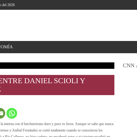
o del 2026
NOMÍA
CNN 
ENTRE DANIEL SCIOLI Y
Z
 la interna con el kirchnerismo duro y puro es feroz. Aunque se sabe que nunca
aerense y Aníbal Fernández se cortó totalmente cuando se conocieron los
ió a Río Gallegos, no hizo cadena, no encabezó actos y ni siquiera escribió en