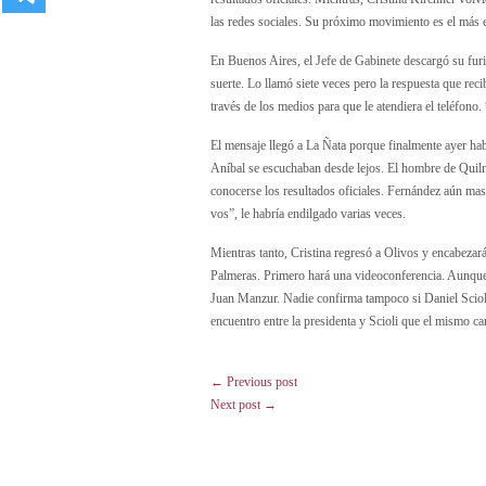
las redes sociales. Su próximo movimiento es el más 
En Buenos Aires, el Jefe de Gabinete descargó su furi
suerte. Lo llamó siete veces pero la respuesta que re
través de los medios para que le atendiera el teléfono
El mensaje llegó a La Ñata porque finalmente ayer hab
Aníbal se escuchaban desde lejos. El hombre de Quilme
conocerse los resultados oficiales. Fernández aún mas
vos”, le habría endilgado varias veces.
Mientras tanto, Cristina regresó a Olivos y encabezar
Palmeras. Primero hará una videoconferencia. Aunque
Juan Manzur. Nadie confirma tampoco si Daniel Scioli 
encuentro entre la presidenta y Scioli que el mismo c
← Previous post
Next post →