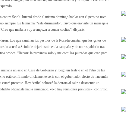
esperado.
a contra Scioli. Intentó desde el mismo domingo hablar con él pero no tuvo
cibió siempre fue la misma: “está durmiendo”. Tuvo que enviarle un mensaje a
. “Creo que mañana voy a empezar a contar cositas”, disparó.
laron. Los que caminan los pasillos de la Rosada cuentan que los gritos de
s lo acusó a Scioli de dejarlo solo en la campaña y de no respaldarlo tras
tica bronca. “Recorrí la provincia solo y me comí las puteadas que eran para
á mañana un acto en Casa de Gobierno y luego un festejo en el Patio de las
 no está confirmado oficialmente sería con el gobernador electo de Tucumán
estará presente. Hoy Aníbal saboreó la derrota al salir a desmentir un
andidato oficialista había anunciado. «No hay reuniones previstas», confirmó.