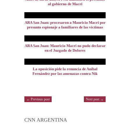
al gobierno de Macri
ARA San Juan: procesaron a Mauricio Macri por
presunto espionaje a familiares de las víctimas
ARA San Juan: Mauricio Macri no pudo declarar
en el Juzgado de Dolores
La oposición pide la renuncia de Aníbal
Fernández por las amenazas contra Nik
← Previous post
Next post →
CNN ARGENTINA