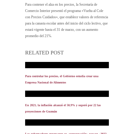
Para contener el alza en los precios, la Secretaría de
Comercio Interior presentó el programa «Vuelta al Cole
con Precios Cuidados», que establece valores de referencia
para la canasta escolar antes del inicio del ciclo lectivo, que
estará vigente hasta el 31 de marzo, con un aumento
promedio del 21%.
RELATED POST
Para controlar los precios, el Gobierno estudia crear una
Empresa Nacional de Alimentos
En 2021, la inflación alcanzó el 50,9% y superó por 22 las
proyecciones de Guzmán
Los gobernadores expresaron su «preocupación» por un «2022