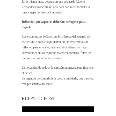
En la misma línea, destacaron que esta tarde Alberto
Fernández encabezará un acto para dar inicio formal a la
nueva etapa de Precios Cuidados.
Inflación: qué aspectos deberían corregirse para
bajarla
Los economistas señalan que la prórroga del acuerdo de
precios difícilmente logre disminuir las expectativas de
inflación para este año, mientras el Gobierno no haga
correcciones en los aspectos macroeconómicos. Entre los
puntos más importantes, señalan:
La necesidad de reducir la emisión monetaria para financiar
el déficit.
La urgencia de comprimir la brecha cambiaria, que otra vez
está por encima del 100%.
RELATED POST