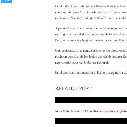
En el Salón Blanco de la Casa Rosada Mauricio Macri 
neuquino de Vaca Muerta. Además de los funcionarios, 
ministro de Medio Ambiente y Desarrollo Sustentabl
A pesar de que no estuvo en medio de las negociaciones
se dirigió raudo a dialogar con el jefe de Estado. Detr
Bergman aguardó y luego empezó a hablar con Macri,
Con gesto adusto, al mandatario se lo vio descolocado 
pudieron descifrar de los labios del jefe de la Casa 
más cuestionados del Gabinete nacional.
En el Gobierno minimizaron el hecho y aseguraron que
RELATED POST
Antes de fin de año, el FMI analizará el préstamo al gobi