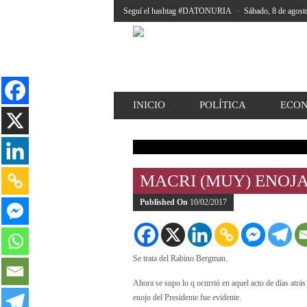
Seguí el hashtag #DATONURIA
»
Sábado, 8 de agost
INICIO
POLÍTICA
ECO
MACRI (MUY) ENOJ
Published On
10/02/2017
Se trata del Rabino Bergman.
Ahora se supo lo q ocurrió en aquel acto de días atrá
enojo del Presidente fue evidente.