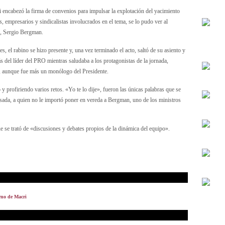
encabezó la firma de convenios para impulsar la explotación del yacimiento
empresarios y sindicalistas involucrados en el tema, se lo pudo ver al
e, Sergio Bergman.
, el rabino se hizo presente y, una vez terminado el acto, saltó de su asiento y
ás del líder del PRO mientras saludaba a los protagonistas de la jornada,
 aunque fue más un monólogo del Presidente.
y profiriendo varios retos. «Yo te lo dije», fueron las únicas palabras que se
Rosada, a quien no le importó poner en vereda a Bergman, uno de los ministros
 se trató de «discusiones y debates propios de la dinámica del equipo».
erno de Macri