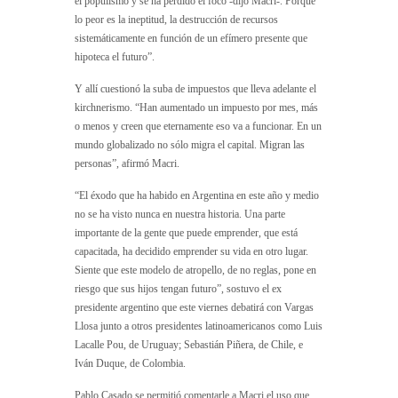
el populismo y se ha perdido el foco -dijo Macri-. Porque
lo peor es la ineptitud, la destrucción de recursos
sistemáticamente en función de un efímero presente que
hipoteca el futuro”.
Y allí cuestionó la suba de impuestos que lleva adelante el
kirchnerismo. “Han aumentado un impuesto por mes, más
o menos y creen que eternamente eso va a funcionar. En un
mundo globalizado no sólo migra el capital. Migran las
personas”, afirmó Macri.
“El éxodo que ha habido en Argentina en este año y medio
no se ha visto nunca en nuestra historia. Una parte
importante de la gente que puede emprender, que está
capacitada, ha decidido emprender su vida en otro lugar.
Siente que este modelo de atropello, de no reglas, pone en
riesgo que sus hijos tengan futuro”, sostuvo el ex
presidente argentino que este viernes debatirá con Vargas
Llosa junto a otros presidentes latinoamericanos como Luis
Lacalle Pou, de Uruguay; Sebastián Piñera, de Chile, e
Iván Duque, de Colombia.
Pablo Casado se permitió comentarle a Macri el uso que,