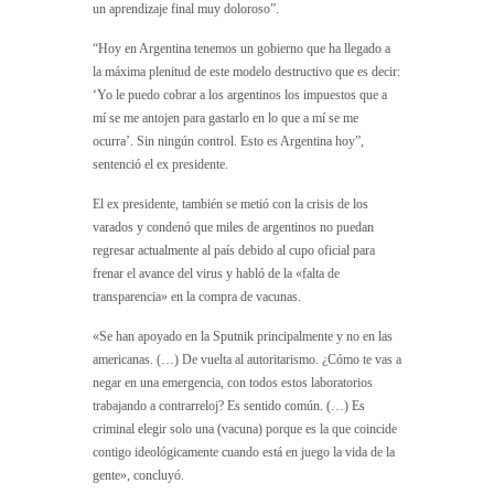
un aprendizaje final muy doloroso”.
“Hoy en Argentina tenemos un gobierno que ha llegado a
la máxima plenitud de este modelo destructivo que es decir:
‘Yo le puedo cobrar a los argentinos los impuestos que a
mí se me antojen para gastarlo en lo que a mí se me
ocurra’. Sin ningún control. Esto es Argentina hoy”,
sentenció el ex presidente.
El ex presidente, también se metió con la crisis de los
varados y condenó que miles de argentinos no puedan
regresar actualmente al país debido al cupo oficial para
frenar el avance del virus y habló de la «falta de
transparencia» en la compra de vacunas.
«Se han apoyado en la Sputnik principalmente y no en las
americanas. (…) De vuelta al autoritarismo. ¿Cómo te vas a
negar en una emergencia, con todos estos laboratorios
trabajando a contrarreloj? Es sentido común. (…) Es
criminal elegir solo una (vacuna) porque es la que coincide
contigo ideológicamente cuando está en juego la vida de la
gente», concluyó.