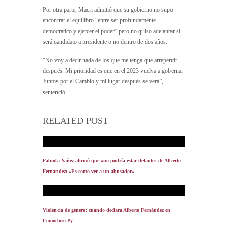
Por otra parte, Macri admitió que su gobierno no supo
encontrar el equilibro “entre ser profundamente
democrático y ejercer el poder” pero no quiso adelantar si
será candidato a presidente o no dentro de dos años.
“No voy a decir nada de los que me tenga que arrepentir
después. Mi prioridad es que en el 2023 vuelva a gobernar
Juntos por el Cambio y mi lugar después se verá”,
sentenció.
RELATED POST
Fabiola Yañez afirmó que «no podría estar delante» de Alberto
Fernández: «Es como ver a un abusador»
Violencia de género: cuándo declara Alberto Fernández en
Comodoro Py