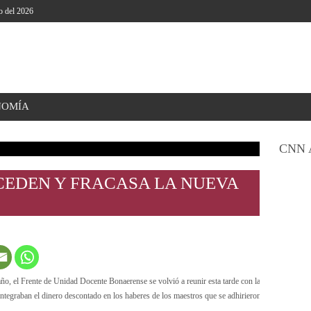
o del 2026
NOMÍA
CNN 
CEDEN Y FRACASA LA NUEVA
ño, el Frente de Unidad Docente Bonaerense se volvió a reunir esta tarde con la administración d
integraban el dinero descontado en los haberes de los maestros que se adhirieron a la huelgas,