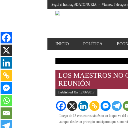
Seguí el hashtag #DATONURIA
»
Viernes, 7 de agost
INICIO
POLÍTICA
ECO
LOS MAESTROS NO 
REUNIÓN
Published On
12/06/2017
Luego de 13 encuentros sin éxito en lo que va del a
aunque desde un principio anticiparon que si no re