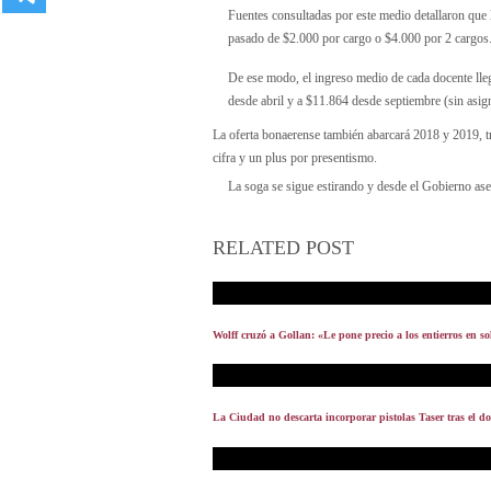
Fuentes consultadas por este medio detallaron que
pasado de $2.000 por cargo o $4.000 por 2 cargos
De ese modo, el ingreso medio de cada docente lleg
desde abril y a $11.864 desde septiembre (sin asigna
La oferta bonaerense también abarcará 2018 y 2019, tr
cifra y un plus por presentismo.
La soga se sigue estirando y desde el Gobierno ase
RELATED POST
Wolff cruzó a Gollan: «Le pone precio a los entierros en so
La Ciudad no descarta incorporar pistolas Taser tras el d