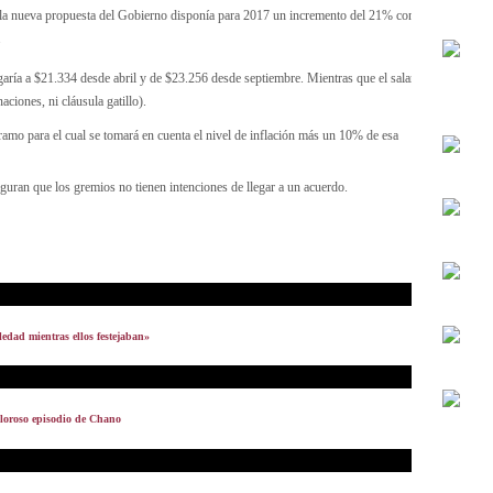
 la nueva propuesta del Gobierno disponía para 2017 un incremento del 21% con cláusula gatil
.
aría a $21.334 desde abril y de $23.256 desde septiembre. Mientras que el salario inicial que 
ciones, ni cláusula gatillo).
amo para el cual se tomará en cuenta el nivel de inflación más un 10% de esa
guran que los gremios no tienen intenciones de llegar a un acuerdo.
ledad mientras ellos festejaban»
oloroso episodio de Chano