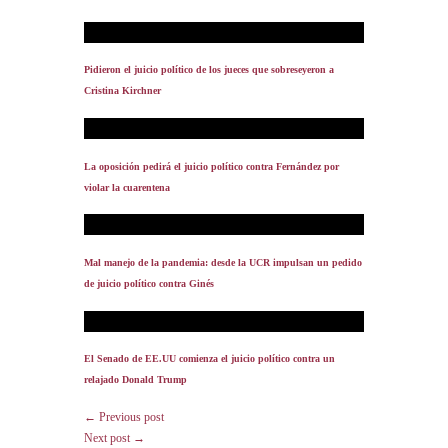
Pidieron el juicio político de los jueces que sobreseyeron a
Cristina Kirchner
La oposición pedirá el juicio político contra Fernández por
violar la cuarentena
Mal manejo de la pandemia: desde la UCR impulsan un pedido
de juicio político contra Ginés
El Senado de EE.UU comienza el juicio político contra un
relajado Donald Trump
← Previous post
Next post →