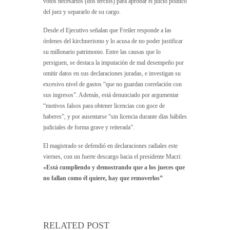
votos necesarios (dos tercios) para aprobar el juicio político
del juez y separarlo de su cargo.
Desde el Ejecutivo señalan que Freiler responde a las
órdenes del kirchnerismo y lo acusa de no poder justificar
su millonario patrimonio. Entre las causas que lo
persiguen, se destaca la imputación de mal desempeño por
omitir datos en sus declaraciones juradas, e investigan su
excesivo nivel de gastos “que no guardan correlación con
sus ingresos”. Además, está denunciado por argumentar
“motivos falsos para obtener licencias con goce de
haberes”, y por ausentarse “sin licencia durante días hábiles
judiciales de forma grave y reiterada”.
El magistrado se defendió en declaraciones radiales este
viernes, con un fuerte descargo hacia el presidente Macri:
«Está cumpliendo y demostrando que a los jueces que
no fallan como él quiere, hay que removerlos”
RELATED POST