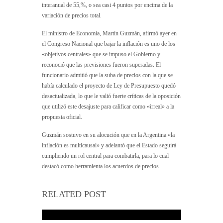
interanual de 55,%, o sea casi 4 puntos por encima de la
variación de precios total.
El ministro de Economía, Martín Guzmán, afirmó ayer en
el Congreso Nacional que bajar la inflación es uno de los
«objetivos centrales» que se impuso el Gobierno y
reconoció que las previsiones fueron superadas. El
funcionario admitió que la suba de precios con la que se
había calculado el proyecto de Ley de Presupuesto quedó
desactualizada, lo que le valió fuerte críticas de la oposición
que utilizó este desajuste para calificar como «irreal» a la
propuesta oficial.
Guzmán sostuvo en su alocución que en la Argentina «la
inflación es multicausal» y adelantó que el Estado seguirá
cumpliendo un rol central para combatirla, para lo cual
destacó como herramienta los acuerdos de precios.
RELATED POST