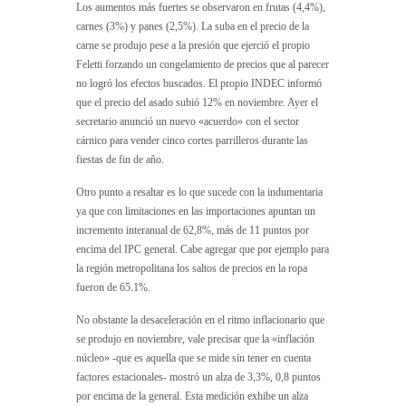
Los aumentos más fuertes se observaron en frutas (4,4%),
carnes (3%) y panes (2,5%). La suba en el precio de la
carne se produjo pese a la presión que ejerció el propio
Feletti forzando un congelamiento de precios que al parecer
no logró los efectos buscados. El propio INDEC informó
que el precio del asado subió 12% en noviembre. Ayer el
secretario anunció un nuevo «acuerdo» con el sector
cárnico para vender cinco cortes parrilleros durante las
fiestas de fin de año.
Otro punto a resaltar es lo que sucede con la indumentaria
ya que con limitaciones en las importaciones apuntan un
incremento interanual de 62,8%, más de 11 puntos por
encima del IPC general. Cabe agregar que por ejemplo para
la región metropolitana los saltos de precios en la ropa
fueron de 65.1%.
No obstante la desaceleración en el ritmo inflacionario que
se produjo en noviembre, vale precisar que la «inflación
núcleo» -que es aquella que se mide sin tener en cuenta
factores estacionales- mostró un alza de 3,3%, 0,8 puntos
por encima de la general. Esta medición exhibe un alza