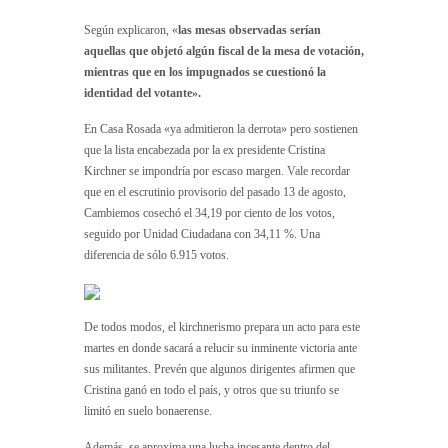
Según explicaron, «
las mesas observadas serían
aquellas que objetó algún fiscal de la mesa de votación,
mientras que en los impugnados se cuestionó la
identidad del votante».
En Casa Rosada «ya admitieron la derrota» pero sostienen
que la lista encabezada por la ex presidente Cristina
Kirchner se impondría por escaso margen. Vale recordar
que en el escrutinio provisorio del pasado 13 de agosto,
Cambiemos cosechó el 34,19 por ciento de los votos,
seguido por Unidad Ciudadana con 34,11 %. Una
diferencia de sólo 6.915 votos.
De todos modos, el kirchnerismo prepara un acto para este
martes en donde sacará a relucir su inminente victoria ante
sus militantes. Prevén que algunos dirigentes afirmen que
Cristina ganó en todo el país, y otros que su triunfo se
limitó en suelo bonaerense.
Además, se aproxima una lucha incesante dentro del