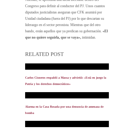
Congreso para definir al conductor del PJ. Unos cuantos
diputados justicialistas aseguran que CFK asumirá por
Unidad ciudadana (fuera del PJ) por lo que descartan su
liderazgo en el sector peronista. Mientras que del otro
bando, están aquellos que ya predican su gobernación.
«El
que no quiere seguirla, que se vaya»,
intimidan.
RELATED POST
Carlos Cisneros respaldó a Massa y advirtió: «Está en juego la
Patria y los derechos democráticos»
Alarma en la Casa Rosada por una denuncia de amenaza de
bomba