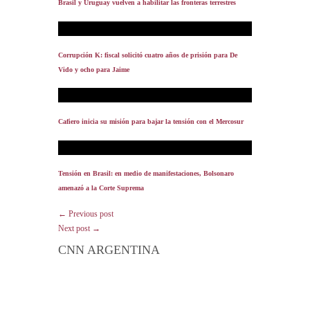
Brasil y Uruguay vuelven a habilitar las fronteras terrestres
Corrupción K: fiscal solicitó cuatro años de prisión para De
Vido y ocho para Jaime
Cafiero inicia su misión para bajar la tensión con el Mercosur
Tensión en Brasil: en medio de manifestaciones, Bolsonaro
amenazó a la Corte Suprema
← Previous post
Next post →
CNN ARGENTINA