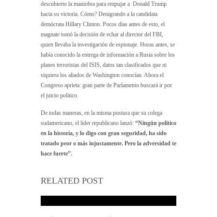
descubierto la maniobra para empujar a Donald Trump
hacia su victoria. Cómo? Denigrando a la candidata
demócrata Hillary Clinton. Pocos días antes de esto, el
magnate tomó la decisión de echar al director del FBI,
quien llevaba la investigación de espionaje. Horas antes, se
había conocido la entrega de información a Rusia sobre los
planes terroristas del ISIS, datos tan clasificados que ni
siquiera los aliados de Washington conocían. Ahora el
Congreso aprieta: gran parte de Parlamento buscará ir por
el juicio político.
De todas maneras, en la misma postura que su colega
sudamericano, el líder republicano lanzó:
“Ningún político
en la historia, y lo digo con gran seguridad, ha sido
tratado peor o más injustamente. Pero la adversidad te
hace fuerte”.
RELATED POST