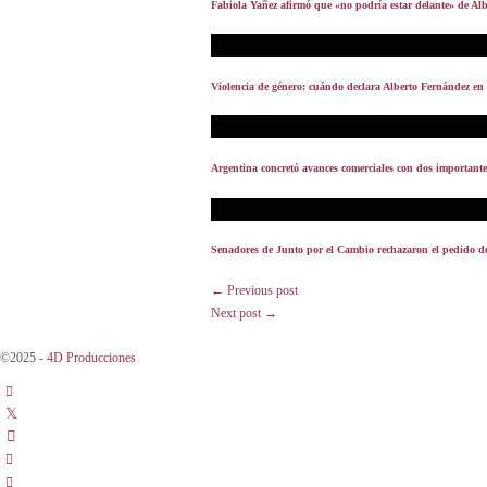
Fabiola Yañez afirmó que «no podría estar delante» de A
Violencia de género: cuándo declara Alberto Fernández e
Argentina concretó avances comerciales con dos important
Senadores de Junto por el Cambio rechazaron el pedido de 
← Previous post
Next post →
©2025 -
4D Producciones