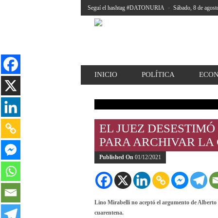
Seguí el hashtag #DATONURIA
»
Sábado, 8 de agost
INICIO
POLÍTICA
ECO
EL JUEZ DESESTIMÓ
PARA ARCHIVAR LA
Published On
01/12/2021
Lino Mirabelli no aceptó el argumento de Alberto 
cuarentena.