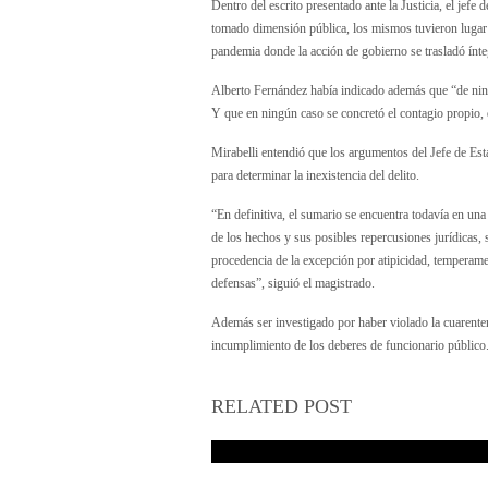
Dentro del escrito presentado ante la Justicia, el jefe
tomado dimensión pública, los mismos tuvieron lugar de
pandemia donde la acción de gobierno se trasladó ínte
Alberto Fernández había indicado además que “de ning
Y que en ningún caso se concretó el contagio propio, d
Mirabelli entendió que los argumentos del Jefe de Est
para determinar la inexistencia del delito.
“En definitiva, el sumario se encuentra todavía en una 
de los hechos y sus posibles repercusiones jurídicas, 
procedencia de la excepción por atipicidad, temperamen
defensas”, siguió el magistrado.
Además ser investigado por haber violado la cuarente
incumplimiento de los deberes de funcionario público
RELATED POST