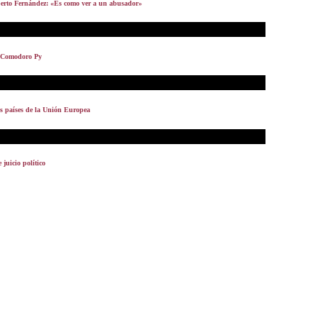
lberto Fernández: «Es como ver a un abusador»
n Comodoro Py
es países de la Unión Europea
juicio político