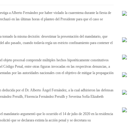
vestiga a Alberto Fernández por haber violado la cuarentena durante la fiesta de
echazó en las últimas horas el planteo del Presidente para que el caso se
 tomado la misma decisión: desestimar la presentación del mandatario, que
o del año pasado, cuando todavía regía un estricto confinamiento para contener el
“el objeto procesal comprende múltiples hechos hipotéticamente constitutivos
del Código Penal, entre otras figuras invocadas en las respectivas denuncias, a
entadas por las autoridades nacionales con el objetivo de mitigar la propagación
n deducida por el Dr. Alberto Ángel Fernández, a la cual adhirieron las defensas
rnández Peruilh, Florencia Fernández Peruilh y Severina Sofía Elizabeth
 el mandatario argumentó que lo ocurrido el 14 de julio de 2020 en la residencia
solicitó que se declarara extinta la acción penal y se decretara su