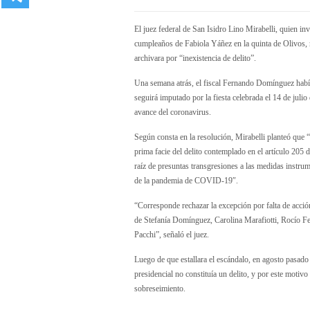
El juez federal de San Isidro Lino Mirabelli, quien in
cumpleaños de Fabiola Yáñez en la quinta de Olivos, r
archivara por “inexistencia de delito”.
Una semana atrás, el fiscal Fernando Domínguez había
seguirá imputado por la fiesta celebrada el 14 de juli
avance del coronavirus.
Según consta en la resolución, Mirabelli planteó que 
prima facie del delito contemplado en el artículo 205 
raíz de presuntas transgresiones a las medidas instrum
de la pandemia de COVID-19″.
“Corresponde rechazar la excepción por falta de acció
de Stefanía Domínguez, Carolina Marafiotti, Rocío Fe
Pacchi”, señaló el juez.
Luego de que estallara el escándalo, en agosto pasado
presidencial no constituía un delito, y por este motivo 
sobreseimiento.