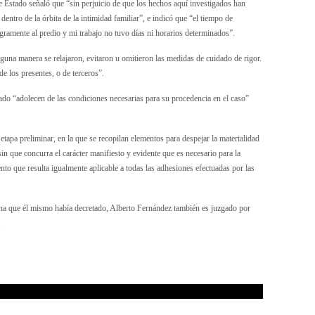
 de Estado señaló que “sin perjuicio de que los hechos aquí investigados han
ntro de la órbita de la intimidad familiar”, e indicó que “el tiempo de
gramente al predio y mi trabajo no tuvo días ni horarios determinados”.
una manera se relajaron, evitaron u omitieron las medidas de cuidado de rigor.
e los presentes, o de terceros”.
ado “adolecen de las condiciones necesarias para su procedencia en el caso”
etapa preliminar, en la que se recopilan elementos para despejar la materialidad
sin que concurra el carácter manifiesto y evidente que es necesario para la
to que resulta igualmente aplicable a todas las adhesiones efectuadas por las
na que él mismo había decretado, Alberto Fernández también es juzgado por
.