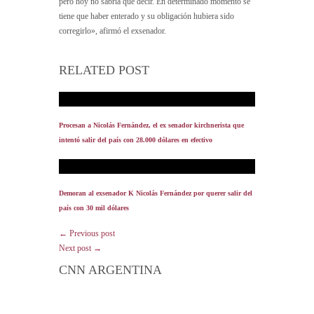
pero hoy no sabría qué decir. En determinado momento se
tiene que haber enterado y su obligación hubiera sido
corregirlo», afirmó el exsenador.
RELATED POST
Procesan a Nicolás Fernández, el ex senador kirchnerista que
intentó salir del país con 28.000 dólares en efectivo
Demoran al exsenador K Nicolás Fernández por querer salir del
país con 30 mil dólares
← Previous post
Next post →
CNN ARGENTINA