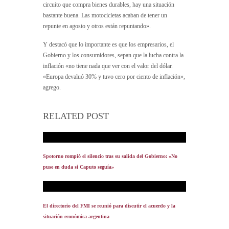
circuito que compra bienes durables, hay una situación
bastante buena. Las motocicletas acaban de tener un
repunte en agosto y otros están repuntando».
Y destacó que lo importante es que los empresarios, el
Gobierno y los consumidores, sepan que la lucha contra la
inflación «no tiene nada que ver con el valor del dólar.
«Europa devaluó 30% y tuvo cero por ciento de inflación»,
agrego.
RELATED POST
Spotorno rompió el silencio tras su salida del Gobierno: «No
puse en duda si Caputo seguía»
El directorio del FMI se reunió para discutir el acuerdo y la
situación económica argentina