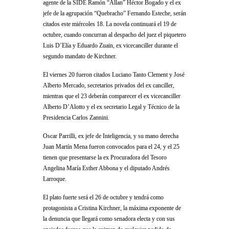
agente de la SIDE Ramón “Allan” Héctor Bogado y el ex
jefe de la agrupación “Quebracho” Fernando Esteche, serán
citados este miércoles 18. La novela continuará el 19 de
octubre, cuando concurran al despacho del juez el piquetero
Luis D’Elía y Eduardo Zuain, ex vicecanciller durante el
segundo mandato de Kirchner.
El viernes 20 fueron citados Luciano Tanto Clement y José
Alberto Mercado, secretarios privados del ex canciller,
mientras que el 23 deberán comparecer el ex vicecanciller
Alberto D’Alotto y el ex secretario Legal y Técnico de la
Presidencia Carlos Zannini.
Oscar Parrilli, ex jefe de Inteligencia, y su mano derecha
Juan Martín Mena fueron convocados para el 24, y el 25
tienen que presentarse la ex Procuradora del Tesoro
Angelina María Esther Abbona y el diputado Andrés
Larroque.
El plato fuerte será el 26 de octubre y tendrá como
protagonista a Cristina Kirchner, la máxima exponente de
la denuncia que llegará como senadora electa y con sus