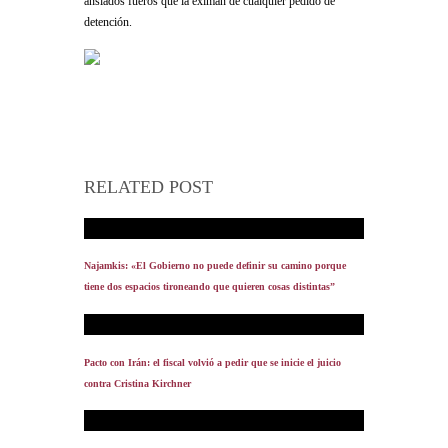
ansiados fueros que la eximan de cualquier pedido de
detención.
RELATED POST
Najamkis: «El Gobierno no puede definir su camino porque
tiene dos espacios tironeando que quieren cosas distintas”
Pacto con Irán: el fiscal volvió a pedir que se inicie el juicio
contra Cristina Kirchner