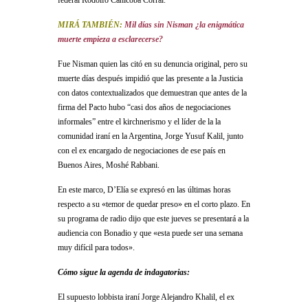
federal Rodolfo Canicoba Corral.
MIRÁ TAMBIÉN:
Mil días sin Nisman ¿la enigmática
muerte empieza a esclarecerse?
Fue Nisman quien las citó en su denuncia original, pero su
muerte días después impidió que las presente a la Justicia
con datos contextualizados que demuestran que antes de la
firma del Pacto hubo “casi dos años de negociaciones
informales” entre el kirchnerismo y el líder de la la
comunidad iraní en la Argentina, Jorge Yusuf Kalil, junto
con el ex encargado de negociaciones de ese país en
Buenos Aires, Moshé Rabbani.
En este marco, D’Elía se expresó en las últimas horas
respecto a su «temor de quedar preso» en el corto plazo. En
su programa de radio dijo que este jueves se presentará a la
audiencia con Bonadio y que «esta puede ser una semana
muy difícil para todos».
Cómo sigue la agenda de indagatorias:
El supuesto lobbista iraní Jorge Alejandro Khalil, el ex