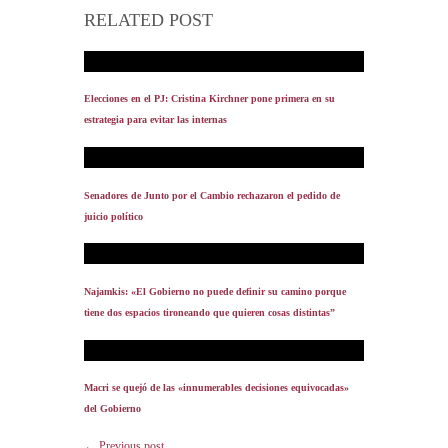
RELATED POST
Elecciones en el PJ: Cristina Kirchner pone primera en su
estrategia para evitar las internas
Senadores de Junto por el Cambio rechazaron el pedido de
juicio político
Najamkis: «El Gobierno no puede definir su camino porque
tiene dos espacios tironeando que quieren cosas distintas”
Macri se quejó de las «innumerables decisiones equivocadas»
del Gobierno
← Previous post