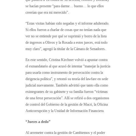
se hacían presente “para darme… bueno… lo que ellos
creerían que era mi merecido”.
“Estas visitas habían sido negadas y el informe adulterado.
Si ellos fueron a charlar de cosas que no tenían nada que
ver no se entiende por qué se suprimió y borro de la lista
de ingresos a Olivos y la Rosada a estos jueces, está todo
muy claro”, agregó la titular de la Cámara de Senadores.
En este sentido, Cristina Kirchner volvió a apuntar contra
el exmandatario al que acusó de intentar “manejar la justicia
para usarla como instrumento de persecución contra la
dirigencia política”, y retomó su teoría del lawfare en sede
judicial nuevamente. También advirtió que tanto ella como
exintegrantes de su gabinete y su familia fueron “víctimas
de una feroz persecución”. Allí se refirió a dos organismos
de control del Gobierno de la gestión de Macri, la Oficina
Anticorrupción y la Unidad de Información Financiera.
“Jueces a dedo”
Al arremeter contra la gestión de Cambiemos y el poder