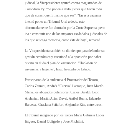
judicial, la Vicepresidenta apuntó contra magistrados de
Comodoro Py: “Se ponen a dedo jueces que hacen todo
tipo de cosas, que firman lo que sea”. “En esta causa se
intentó poner un Tribunal Oral a dedo, esto
afortunadamente fue abortado por la Corte Suprema, pero
iba a constituir uno de los mayores escándalos judiciales de
los que se tenga memoria, como éste de hoy”, remarcó.
La Vicepresidenta también se dio tiempo para defender su
gestión económica y cuestionó a la oposición por haber
puesto en duda el plan de vacunación. “Hablaban de
envenenar a la gente”, lanzó la exjefa de Estado.
Participaron de la audiencia el Procurador del Tesoro,
Carlos Zannini, Andrés “Cuervo” Larroque, Juan Martín
Mena, los abogados defensores: Carlos Beraldi, León
Arslanian, Martín Arias Duval, Aníbal Ibarra, Eduardo
Barcesat, Graciana Peñafort, Alejandro Rúa, entre otros.
El tribunal integrado por los jueces María Gabriela López
Iñiguez, Daniel Obligado y José Michilini.