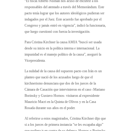
“El fiscal Alberto Nisman nos acusó de encubrir a los
responsables del atentado a través del Memorándum. Este
pacto tenía lograr que los autores ideológicos pudieran ser
indagados por el Juez. Este acuerdo fue aprobado por el
Congreso y jamás entró en vigencia”, indicó la funcionaria,
que luego cuestionó con fuerza la investigación.
Para Cristina Kirchner la causa AMIA “buscó ser usada
desde su inicio en la política interna e internacional. La
impunidad es el manejo político de la causa”, aseguró la
Vicepresidenta.
La nulidad de la causa del supuesto pacto con Irán es un
planteo que nació de los acusados luego de que el
kirchnerismo denunciara que dos de los jueces de la
Cámara de Casación que intervinieron en el caso -Mariano
Borinsky y Gustavo Hornos- visitaron al expresidente
Mauricio Macri en la Quinta de OIivos y en la Casa
Rosada durante sus años en el poder.
Al referirse a estos magistrados, Cristina Kirchner dijo que
si a los jueces de primera instancia “se les escapaba algo”
que pudiera ir en contra de su defensa, Hornos y Borinsky