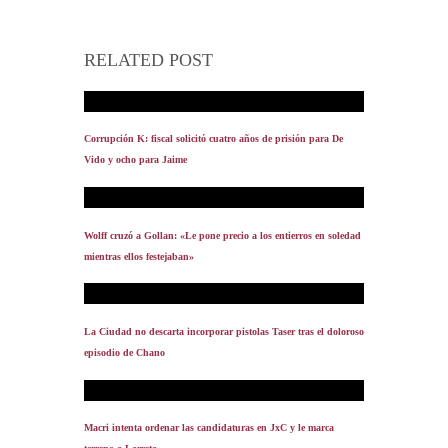
RELATED POST
Corrupción K: fiscal solicitó cuatro años de prisión para De
Vido y ocho para Jaime
Wolff cruzó a Gollan: «Le pone precio a los entierros en soledad
mientras ellos festejaban»
La Ciudad no descarta incorporar pistolas Taser tras el doloroso
episodio de Chano
Macri intenta ordenar las candidaturas en JxC y le marca