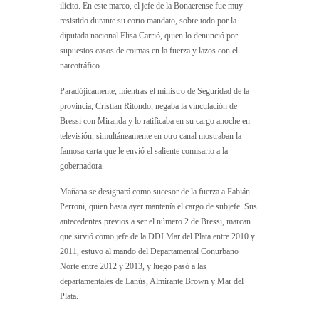
ilícito. En este marco, el jefe de la Bonaerense fue muy
resistido durante su corto mandato, sobre todo por la
diputada nacional Elisa Carrió, quien lo denunció por
supuestos casos de coimas en la fuerza y lazos con el
narcotráfico.
Paradójicamente, mientras el ministro de Seguridad de la
provincia, Cristian Ritondo, negaba la vinculación de
Bressi con Miranda y lo ratificaba en su cargo anoche en
televisión, simultáneamente en otro canal mostraban la
famosa carta que le envió el saliente comisario a la
gobernadora.
Mañana se designará como sucesor de la fuerza a Fabián
Perroni, quien hasta ayer mantenía el cargo de subjefe. Sus
antecedentes previos a ser el número 2 de Bressi, marcan
que sirvió como jefe de la DDI Mar del Plata entre 2010 y
2011, estuvo al mando del Departamental Conurbano
Norte entre 2012 y 2013, y luego pasó a las
departamentales de Lanús, Almirante Brown y Mar del
Plata.