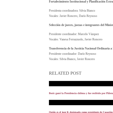
Fortalecimiento Institucional y Planificación Estra
Presidenta coordinadora: Silvia Bianco
Vocales: Javier Roncero, Darío Reynoso
Selección de jueces, juezas e integrantes del Minis
Presidente coordinador: Marcelo Vázquez
Vocales: Vanesa Ferrazzuolo, Javier Roncero
Transferencia de la Justicia Nacional Ordinaria 
Presidente coordinador: Darío Reynoso
Vocales: Silvia Bianco, Javier Roncero
RELATED POST
Boric ganó la Presidencia chilena y fue recibido por Piñer
Quién es el juez K designado como presidente de Casación 