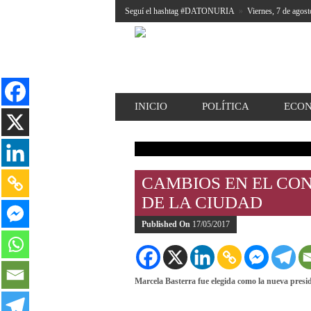
Seguí el hashtag #DATONURIA
»
Viernes, 7 de agost
INICIO
POLÍTICA
ECO
CAMBIOS EN EL CO
DE LA CIUDAD
Published On
17/05/2017
Marcela Basterra fue elegida como la nueva preside