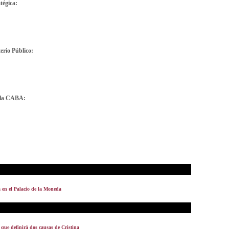
tégica:
terio Público:
a la CABA:
a en el Palacio de la Moneda
que definirá dos causas de Cristina